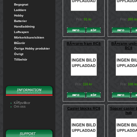
Begagnat
Laddare
Hobby
Pris:
91 kr
Pris:
265 k
Batterier
Handladdning
Luftvapen
Mörkerkikare/sikten
Blåsrör
BÃ¤rarm fram RC8
BÃ¤rarm undr
RC8
Övriga Hobby produkter
Övrigt
Tillbehör
Pris:
116 kr
Pris:
108 k
KÃ¶pvillkor
Om oss
Caster blocks RC8
Spacer caster b
hub