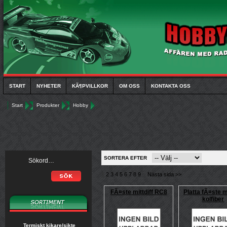
START
NYHETER
KÃ¶PVILLKOR
OM OSS
KONTAKTA OSS
Start
Produkter
Hobby
SORTERA EFTER
1
2
3
4
5
6
7
8
9
Nästa sida >>
FÃ¤ste mittdiff RC8
Platta fÃ¤ste mi
kolfiber
Termiskt kikare/sikte