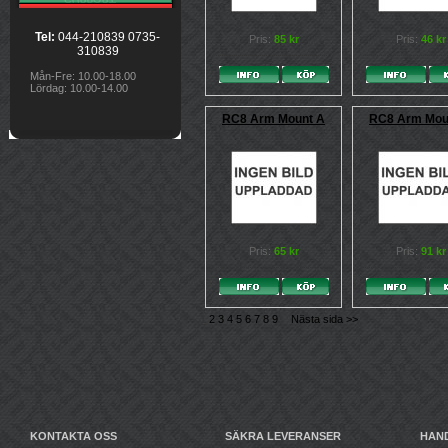
Tel:
044-210839 0735-
Pris:
85 kr
Pris:
46 kr
310839
Mån-Fre: 10.00-18.00
Lördag: 10.00-14.00
RC8 Arm Mount A
RC8 Arm Mou
Pris:
65 kr
Pris:
91 kr
1
2
3
4
5
6
7
8
9
Nästa sida >>
KONTAKTA OSS
SÄKRA LEVERANSER
HAN