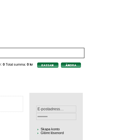
r:
0
Total summa:
0 kr
Skapa konto
Glömt lösenord