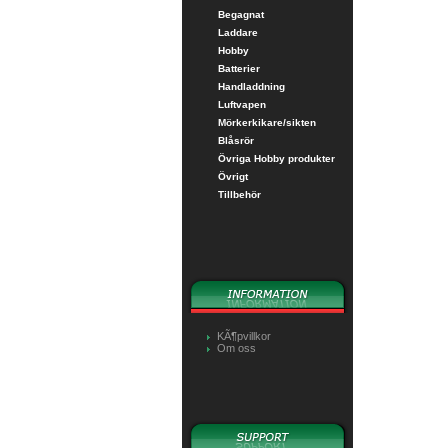
Begagnat
Laddare
Hobby
Batterier
Handladdning
Luftvapen
Mörkerkikare/sikten
Blåsrör
Övriga Hobby produkter
Övrigt
Tillbehör
KÃ¶pvillkor
Om oss