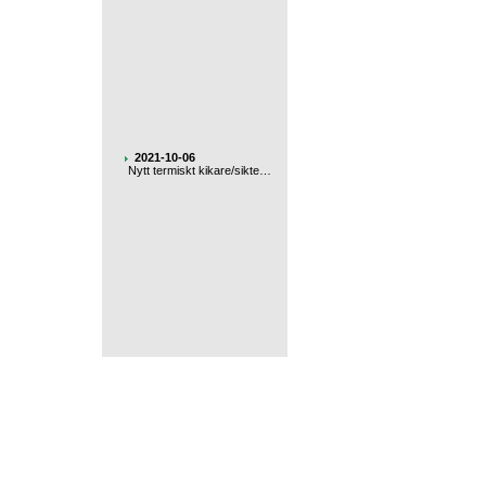
2021-10-06
Nytt termiskt kikare/sikte…