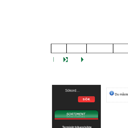
START
NYHETER
KÃ¶PVILLKOR
OM OSS
Start
Kassan
Du måste b
Termiskt kikare/sikte