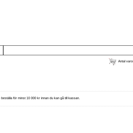
KONTAKTA OSS
Antal varo
eställa för minst 10 000 kr innan du kan gå till kassan.