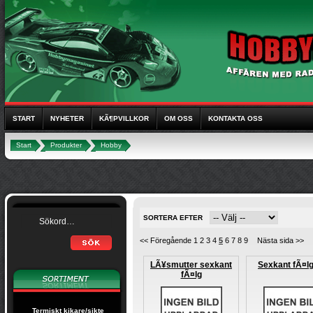
START
NYHETER
KÃ¶PVILLKOR
OM OSS
KONTAKTA OSS
Start
Produkter
Hobby
SORTERA EFTER
<< Föregående
1
2
3
4
5
6
7
8
9
Nästa sida >>
LÃ¥smutter sexkant
Sexkant fÃ¤lg
fÃ¤lg
Termiskt kikare/sikte