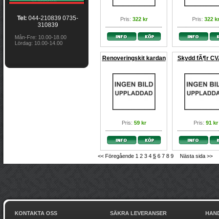
Tel:
044-210839 0735-
Pris:
322 kr
Pris:
322 k
310839
Mån-Fre: 10.00-18.00
Lördag: 10.00-14.00
Renoveringskit kardan
Skydd fÃ¶r CV
Pris:
59 kr
Pris:
91 kr
<< Föregående
1
2
3
4
5
6
7
8
9
Nästa sida >>
KONTAKTA OSS
SÄKRA LEVERANSER
HAN