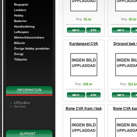
Begagnat
Laddare
Hobby
Pris:
91 kr
Pris:
93 kr
Batterier
Handladdning
Luftvapen
Mörkerkikare/sikten
Blåsrör
Kardanaxel CVA
Drivaxel bak
Övriga Hobby produkter
Övrigt
Tillbehör
Pris:
336 kr
Pris:
311 kr
KÃ¶pvillkor
Om oss
Bone CVA fram / bak
Bone CVA ka