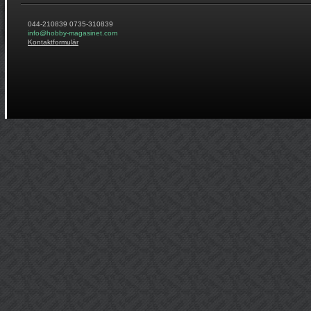
044-210839 0735-310839
info@hobby-magasinet.com
Kontaktformulär