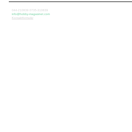
044-210839 0735-310839
info@hobby-magasinet.com
Kontaktformulär