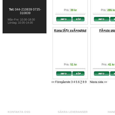
Tel:
044-210839 0735-
Pris:
39 kr
Pris:
285 k
310839
Mån-Fre: 10.00-18.00
Lördag: 10.00-14.00
Kona fÃ¶r svÃ¤nghjul
FÃ¤ste pi
Pris:
51 kr
Pris:
41 kr
<< Föregående
3
4
5
6
7
8
9
Nästa sida >>
KONTAKTA OSS
SÄKRA LEVERANSER
HAN