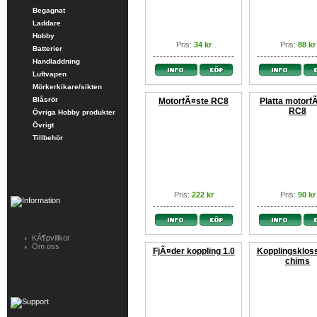
Begagnat
Laddare
Hobby
Pris:
34 kr
Pris:
88 kr
Batterier
Handladdning
Luftvapen
Mörkerkikare/sikten
Blåsrör
MotorfÃ¤ste RC8
Platta motorf
RC8
Övriga Hobby produkter
Övrigt
Tillbehör
Pris:
222 kr
Pris:
90 kr
KÃ¶pvillkor
Om oss
FjÃ¤der koppling 1.0
Kopplingsklos
chims