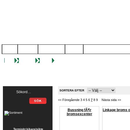
START
NYHETER
KÃ¶PVILLKOR
OM OSS
KONTAKTA OSS
Start
Produkter
Hobby
SORTERA EFTER
<< Föregående
3
4
5
6
7
8
9
Nästa sida >>
Bussning fÃ¶r
Linkage broms 
bromsexcenter
Termiskt kikare/sikte