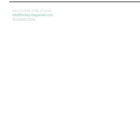
044-210839 0735-310839
info@hobby-magasinet.com
Kontaktformulär