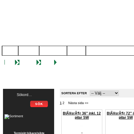
START
NYHETER
KÃ¶PVILLKOR
OM OSS
KONTAKTA OSS
Start
Produkter
Blåsrör
SORTERA EFTER
1
2
Nästa sida >>
BlÃ¥srÃ¶r 36" inkl. 12
BlÃ¥srÃ¶r 72" i
pilar SW
pilar SW
Termiskt kikare/sikte