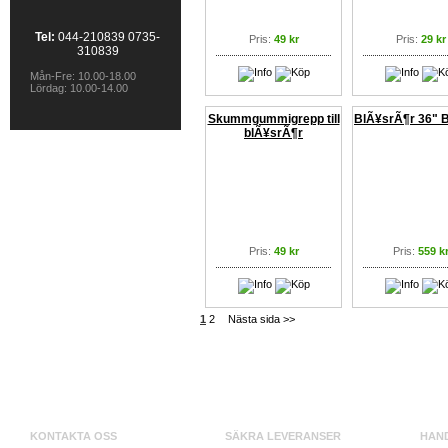
Tel:
044-210839 0735-
Pris:
49 kr
Pris:
29 kr
310839
Mån-Fre: 10.00-18.00
Lördag: 10.00-14.00
Skummgummigrepp till
BlÃ¥srÃ¶r 36" 
blÃ¥srÃ¶r
Pris:
49 kr
Pris:
559 k
1
2
Nästa sida >>
KONTAKTA OSS
SÄKRA LEVERANSER
HAN