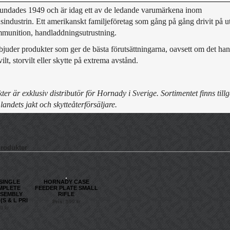
undades 1949 och är idag ett av de ledande varumärkena inom
industrin. Ett amerikanskt familjeföretag som gång på gång drivit på 
mmunition, handladdningsutrustning.
juder produkter som ger de bästa förutsättningarna, oavsett om det ha
ilt, storvilt eller skytte på extrema avstånd.
er är exklusiv distributör för Hornady i Sverige. Sortimentet finns tillg
 landets jakt och skytteåterförsäljare.
produkter
SINGLE
HORNADY CASE
MPLETE
FEEDER PLATE SMALL
SSEMBLY
RIFLE
(S & L PRI
Pris:
599 kr
9 kr