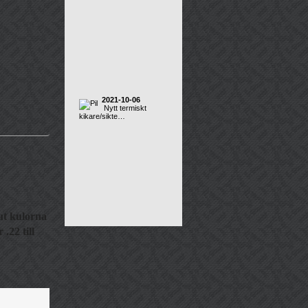
2021-10-06
Nytt termiskt
kikare/sikte…
ut kulorna
.22 till