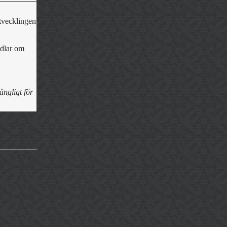
utvecklingen
ndlar om
ängligt för