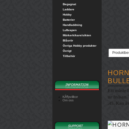
Begagnat
Laddare
Hobby
Batterier
Handladdning
Luftvapen
Mörkerkikare/sikten
Blåsrör
Övriga Hobby produkter
Övrigt
Produktbe
Tillbehör
HORN
BULL
Ett måste 
ur hylsan.
KÃ¶pvillkor
Om oss
.45. Kan ä