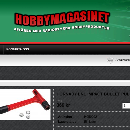
KONTAKTA OSS
Antal varo
HORNADY LNL IMPACT BULLET PUL
Pris
369 kr
Artikelnr:
H050092
Lagerstatus:
Ej i lager