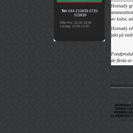
Hornady gr
Tel:
044-210839 0735-
ammunitions
310839
av kulor, a
Mån-Fre: 10.00-18.00
Lördag: 10.00-14.00
Hornady erb
jakt på småv
Fondprodukt
de flesta av
Relaterade 
HORNADY 
STAGE CO
PRIMING A
CLASSIC/00-7 
Pris:
26