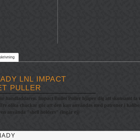
skrivning
ADY LNL IMPACT
ET PULLER
för handladdaren. Impact Bullet Puller hjäper dig att skonsamt ta 
 Tre olika chuckar gör att den kan användas med patroner i kaliber 
ven använda "shell holders" (ingår ej)