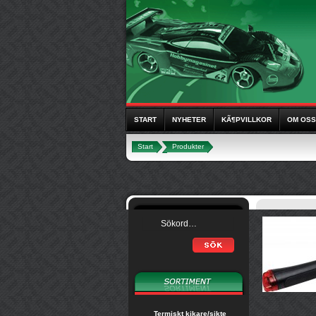
START
NYHETER
KÃ¶PVILLKOR
OM OSS
Start
Produkter
Termiskt kikare/sikte