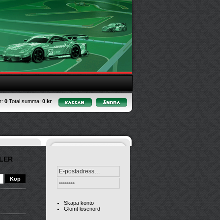
r:
0
Total summa:
0 kr
LER
Skapa konto
Glömt lösenord